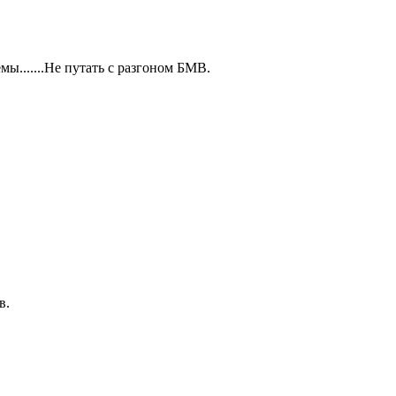
ы.......Не путать с разгоном БМВ.
в.