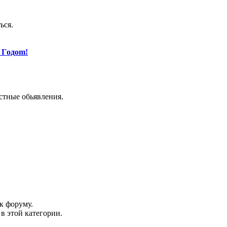
ься.
 Гoдom!
астные обьявления.
к форуму.
в этой категории.