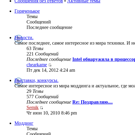
Сообщения без ответов
•
Активные темы
Горяченькое
Темы
Сообщений
Последнее сообщение
Новости.
Самое последнее, самое интересное из мира техники. И не
63
Темы
221
Сообщений
Последнее сообщение
Intel обнаружила в процесс
chearkame
Пт дек 14, 2012 4:24 am
Выставки, конкурсы.
Самое интересное из мира моддинга и актуальное, где мож
29
Темы
577
Сообщений
Последнее сообщение
Re: Поздравляю....
Semik
Чт июн 10, 2010 8:46 pm
Моддинг
Темы
Сообщений