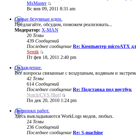
MxMaster
Вс янв 09, 2011 8:31 am
Самые безумные идеи.
Предлагайте, обсудим, поможем реализовать...
Модератор:
X-MAN
20
Темы
439
Сообщений
Последнее сообщение
Re: Компьютер microATX дл
Semik
Пт фев 18, 2011 2:40 pm
Охлаждение.
Все вопросы связанные с воздушным, водяным и экстре
42
Темы
614
Сообщений
Последнее сообщение
Re: Подставка под ноутбук
Nutch/CVS [Bot]
Пн дек 20, 2010 1:24 pm
Дневники работ.
Здесь выкладываются WorkLogs модов, любых.
24
Темы
236
Сообщений
Последнее сообщение
Re: S-machine