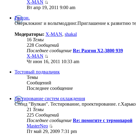
X-MAN
Вт апр 19, 2011 9:00 am
Разгон.
Оверклокинг и вольтмоддинг.Приглашение к развитию тем
Модераторы:
X-MAN
,
shakal
16
Темы
228
Сообщений
Последнее сообщение
Re: Разгон Х2-3800 939
X-MAN
Чт июн 16, 2011 10:33 am
Тестовый подвальчик
Темы
Сообщений
Последнее сообщение
Тестирование систем охлаждения
Стенд "Вулкан". Тестирование, проектирование. г.Харько
21
Темы
225
Сообщений
Последнее сообщение
Re: помогите с термопарой
MasterNeo
Пт май 29, 2009 7:31 pm