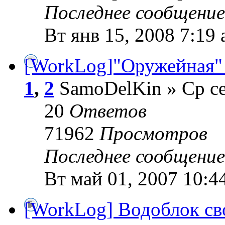
Последнее сообщени
Вт янв 15, 2008 7:19
[WorkLog]"Оружейная"
1
,
2
SamoDelKin » Ср се
20
Ответов
71962
Просмотров
Последнее сообщени
Вт май 01, 2007 10:4
[WorkLog] Водоблок св