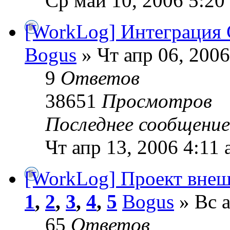
Ср май 10, 2006 5:20
[WorkLog] Интеграция 
Bogus
» Чт апр 06, 2006
9
Ответов
38651
Просмотров
Последнее сообщени
Чт апр 13, 2006 4:11
[WorkLog] Проект вне
1
,
2
,
3
,
4
,
5
Bogus
» Вс а
65
Ответов