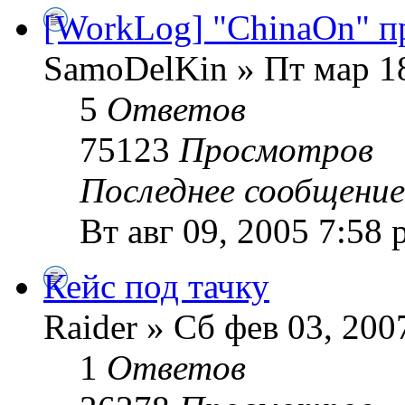
[WorkLog] "ChinaOn" про
SamoDelKin » Пт мар 18
5
Ответов
75123
Просмотров
Последнее сообщени
Вт авг 09, 2005 7:58
Кейс под тачку
Raider » Сб фев 03, 200
1
Ответов