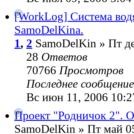
[WorkLog] Система вод
SamoDelKina.
1
,
2
SamoDelKin » Пт де
28
Ответов
70766
Просмотров
Последнее сообщени
Вс июн 11, 2006 10:2
Проект "Родничок 2". 
SamoDelKin » Пт май 05