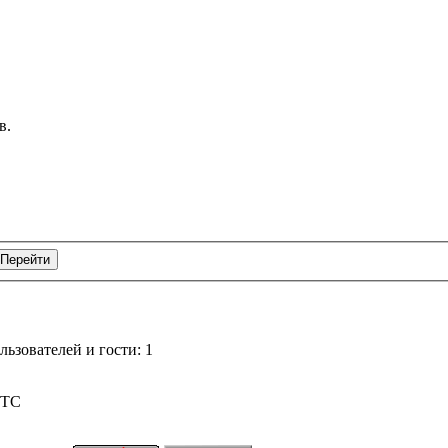
в.
ьзователей и гости: 1
UTC