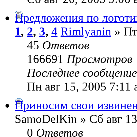
Предложения по логоти
1
,
2
,
3
,
4
Rimlyanin
» Пт
45
Ответов
166691
Просмотров
Последнее сообщени
Пн авг 15, 2005 7:11
Приносим свои извинен
SamoDelKin » Сб авг 13
0
Ответов