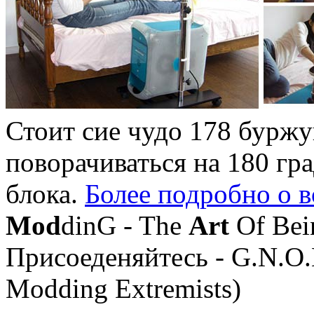
Стоит сие чудо 178 бурж
поворачиваться на 180 гр
блока.
Более подробно о 
Mod
dinG - The
Art
Of Bei
Присоеденяйтесь - G.N.O.
Modding Extremists)