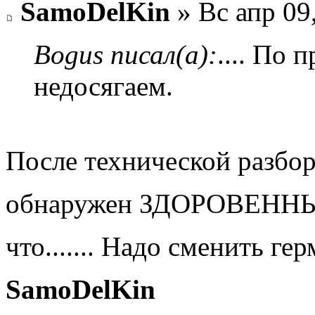
SamoDelKin
» Вс апр 09
Bogus писал(а):
.... По
недосягаем.
После технической разбор
обнаружен ЗДОРОВЕННЫЙ 
что....... Надо сменить ге
SamoDelKin