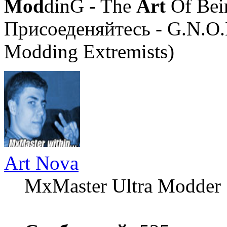
Mod
dinG - The
Art
Of Bei
Присоеденяйтесь - G.N.O.
Modding Extremists)
Art Nova
MxMaster Ultra Modder