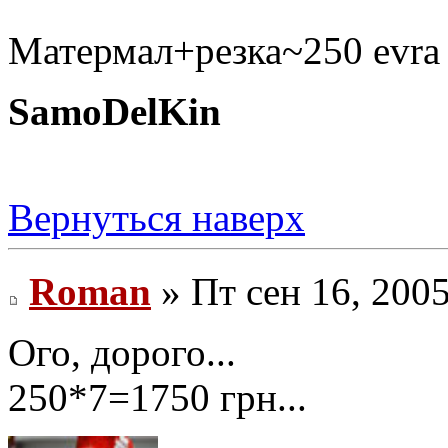
Матермал+резка~250 evr
SamoDelKin
Вернуться наверх
Roman
» Пт сен 16, 200
Ого, дорого...
250*7=1750 грн...