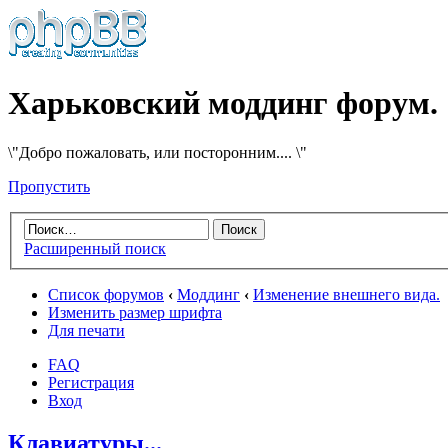
Харьковский моддинг форум.
\"Добро пожаловать, или посторонним.... \"
Пропустить
Расширенный поиск
Список форумов
‹
Моддинг
‹
Изменение внешнего вида.
Изменить размер шрифта
Для печати
FAQ
Регистрация
Вход
Клавиатуры...