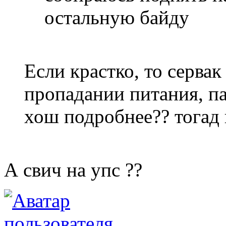
остальную байду
Если крастко, то сервак
пропадании питания, п
хош подробнее?? тогад 
А свич на упс ??