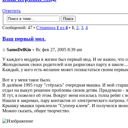
Ответить
Сообщений: 47 •
Страница
1
из
4
•
1
,
2
,
3
,
4
Ваш первый мод.
SamoDelKin
» Вс фев 27, 2005 8:39 am
У каждого моддера в жизни был первый мод. И не важно, что 
Жолодильник своих родителей или разрисовал парту в школе...
Каждый, у кого есть желание может похвастаться своим первы
Вот и у меня такое было.
В далёком 1995 году "стёрлась" очередная мышка. И мой старши
отдал на выкуп решение проблемы своим детям. Придумали - з
И тут, я пожелел об этом. Вокруг меня носилась толпа ребят с в
Нашли в закромах, пару контактов от электрического патрона
Крышку мышки приклеили "Суппер клеем". И получился звонок,
Можно сказать, общее творчество.