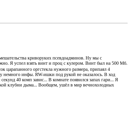
 вмешательства криворуких псевдоадминов. Ну мы с
жно. Я успел взять винт и проц с кулером. Винт был на 500 Мб.
сок царапанного оргстекла нужного размера, припаял 4
щу немного инфы. RW-ишки под рукой не оказалось. В ход
секунд 40 комп завис... В комнате появился запах гари... Я
ышкой клубни дыма... Вообщем, ушёл в мир вечнохолодных