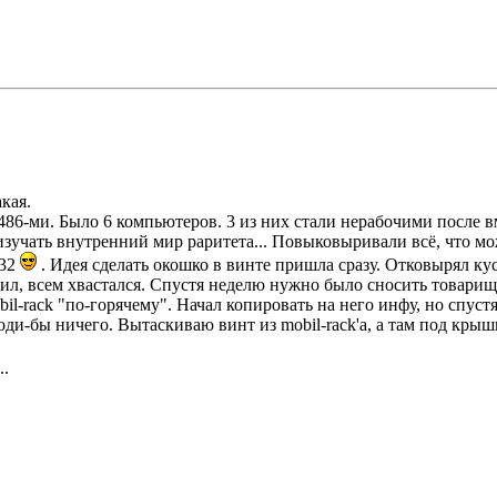
кая.
с 486-ми. Было 6 компьютеров. 3 из них стали нерабочими после
изучать внутренний мир раритета... Повыковыривали всё, что мо
M32
. Идея сделать окошко в винте пришла сразу. Отковырял ку
одил, всем хвастался. Спустя неделю нужно было сносить товари
l-rack "по-горячему". Начал копировать на него инфу, но спустя 
роди-бы ничего. Вытаскиваю винт из mobil-rack'а, а там под кр
..