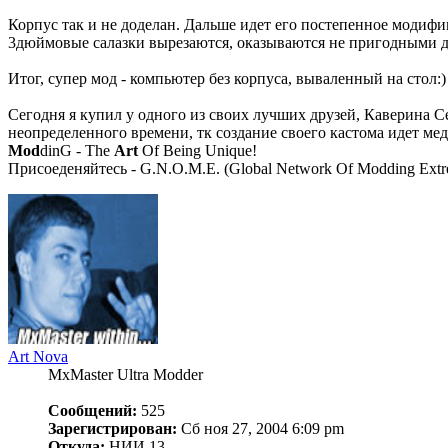
Корпус так и не доделан. Дальше идет его постепенное модифи
3дюймовые салазки вырезаются, оказываются не пригодными д
Итог, супер мод - компьютер без корпуса, вываленный на стол:)
Сегодня я купил у одного из своих лучших друзей, Каверина 
неопределенного времени, тк создание своего кастома идет ме
Mod
dinG - The
Art
Of Being Unique!
Присоеденяйтесь - G.N.O.M.E. (Global Network Of Modding Extre
Art Nova
MxMaster Ultra Modder
Сообщений:
525
Зарегистрирован:
Сб ноя 27, 2004 6:09 pm
Откуда:
НИИ 13