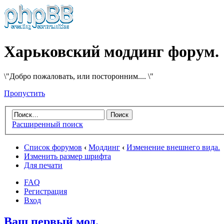
Харьковский моддинг форум.
\"Добро пожаловать, или посторонним.... \"
Пропустить
Расширенный поиск
Список форумов
‹
Моддинг
‹
Изменение внешнего вида.
Изменить размер шрифта
Для печати
FAQ
Регистрация
Вход
Ваш первый мод.