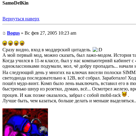
SamoDelKin
Вернуться наверх
Bogus
» Вс фев 27, 2005 10:23 am
Сразу видно, вход в моддерский цитадель.
А мой первый мод, можно сказать, был лажо-модом. История та
Когда учился в 11-м классе, был у нас компьютернвй кабинет 
одноклассниками подумали, мол, чё добру пропадать... начали 
На следующий день у многих на ключах висели полоски SIM
светодиода последовательно к 12В, всё собрал. Заработало! Х
пошёл мудо-винт. Комп было лень выключать, вставил его в mobi
быстренько шнур из розетки, думаю, всё... Осмотрел железо, в
процев. И как позже оказалось, забрал с собой mobil-rack
.
Лучше быть, чем казаться, больше делать и меньше выделяться..