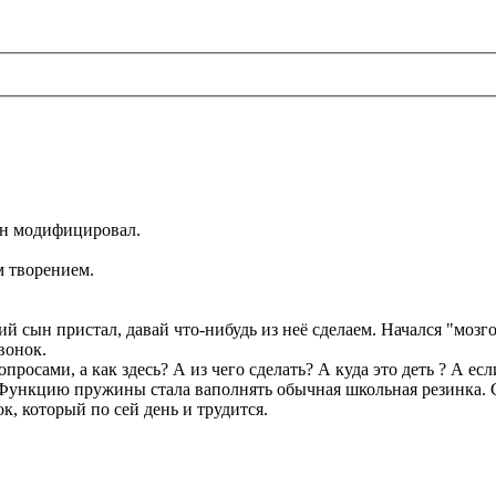
он модифицировал.
.
м творением.
й сын пристал, давай что-нибудь из неё сделаем. Начался "мозго
вонок.
опросами, а как здесь? А из чего сделать? А куда это деть ? А ес
. Функцию пружины стала ваполнять обычная школьная резинка. 
 который по сей день и трудится.