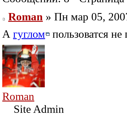
Roman
» Пн мар 05, 200
А
гуглом
пользоватся не 
Roman
Site Admin