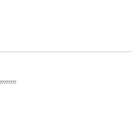
????????