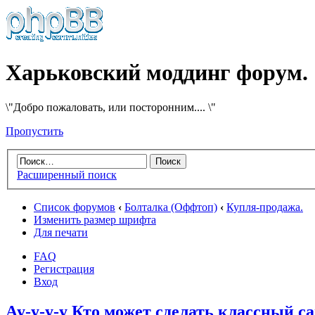
Харьковский моддинг форум.
\"Добро пожаловать, или посторонним.... \"
Пропустить
Расширенный поиск
Список форумов
‹
Болталка (Оффтоп)
‹
Купля-продажа.
Изменить размер шрифта
Для печати
FAQ
Регистрация
Вход
Ау-у-у-у Кто может сделать классный с