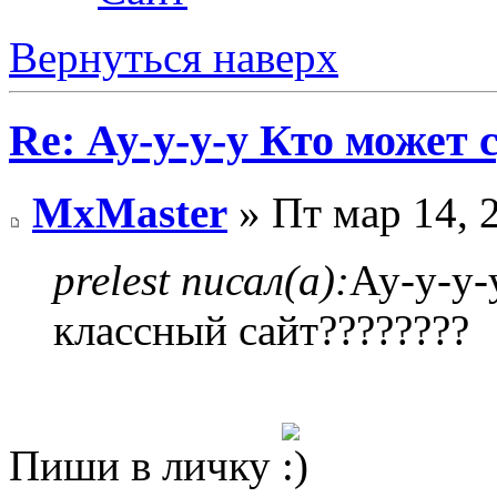
Вернуться наверх
Re: Ау-у-у-у Кто может
MxMaster
» Пт мар 14, 
prelest писал(а):
Ау-у-у-
классный сайт????????
Пиши в личку