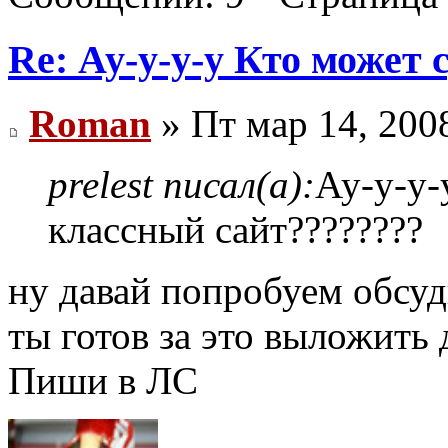
Re: Ау-у-у-у Кто может
Roman
» Пт мар 14, 200
prelest писал(а):
Ау-у-у-
классный сайт????????
ну давай попробуем обсуди
ты готов за это выложить 
Пиши в ЛС