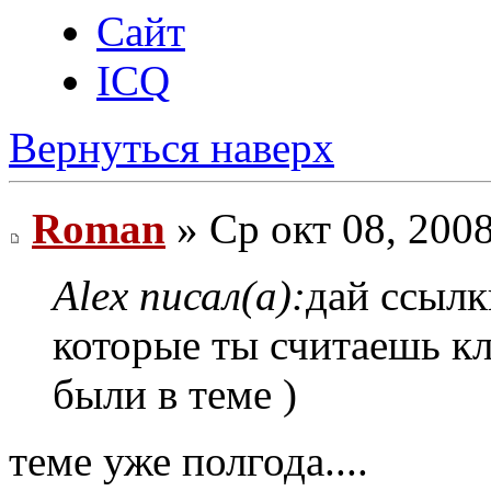
Сайт
ICQ
Вернуться наверх
Roman
» Ср окт 08, 200
Alex писал(а):
дай ссыл
которые ты считаешь к
были в теме )
теме уже полгода....